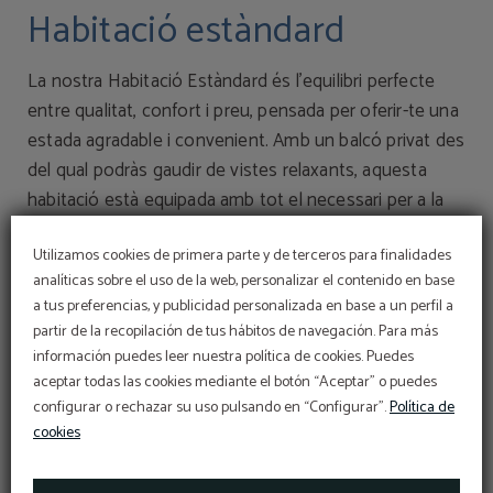
Habitació estàndard
La nostra Habitació Estàndard és l'equilibri perfecte
entre qualitat, confort i preu, pensada per oferir-te una
estada agradable i convenient. Amb un balcó privat des
del qual podràs gaudir de vistes relaxants, aquesta
habitació està equipada amb tot el necessari per a la
teva comoditat. Disposa de bany privat amb assecador
Utilizamos cookies de primera parte y de terceros para finalidades
de pèl i articles de neteja gratuïts, aire condicionat,
analíticas sobre el uso de la web, personalizar el contenido en base
calefacció i TV de pantalla plana. A més, trobaràs una
a tus preferencias, y publicidad personalizada en base a un perfil a
nevera amb aigua de cortesia, telèfon i caixa forta (de
partir de la recopilación de tus hábitos de navegación. Para más
lloguer) per a la teva tranquil·litat. Ja sigui amb banyera
información puedes leer nuestra política de cookies. Puedes
o dutxa, cada detall de l'Habitació Estàndard ha estat
aceptar todas las cookies mediante el botón “Aceptar” o puedes
acuradament pensat per brindar-te una experiència de
configurar o rechazar su uso pulsando en “Configurar”.
Política de
cookies
descans accessible i de qualitat al nostre hotel.