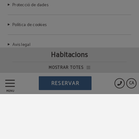
Protecció de dades
Política de cookies
Avis legal
Habitacions
MOSTRAR TOTES
Powered by Keytel
RESERVAR
CA
Compra segura
MENÚ