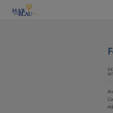
Festival Nits Estiu A Calella de l´Hotel Mar Blau a Calella de la Costa. Web Oficial
F
DE
NI
Ar
Co
mà