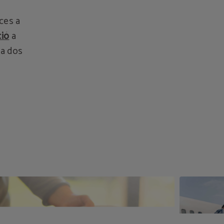
ces a
ció
a
 a dos