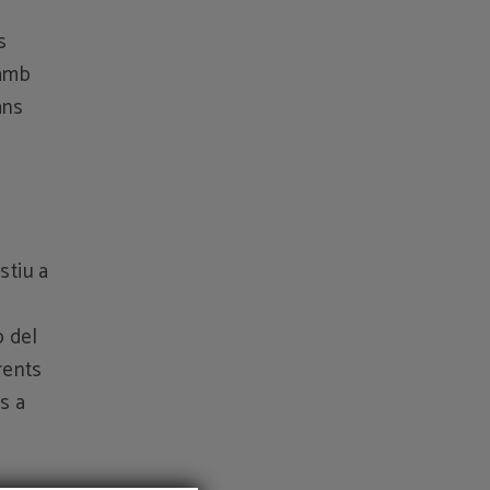
s
 amb
ans
stiu a
p del
rents
s a