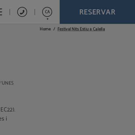
RESERVAR
CA
Festival Nits Estiu a Calella
Home
Español
D’UNES
EC22).
s i