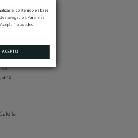
i un
nalizar el contenido en base
entis
os de navegación. Para más
dràs
 “Aceptar” o puedes
nt
ACEPTO
què
 de
 aire
i
Calella