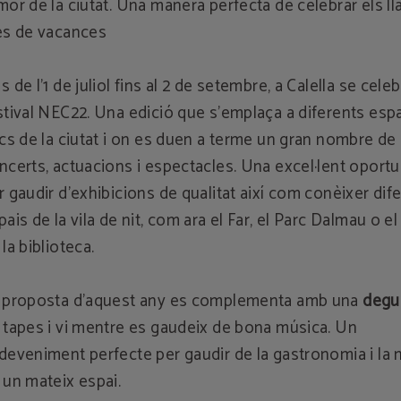
mor de la ciutat. Una manera perfecta de celebrar els ll
es de vacances
s de l'1 de juliol fins al 2 de setembre, a Calella se celeb
stival NEC22. Una edició que s'emplaça a diferents espa
ocs de la ciutat i on es duen a terme un gran nombre de
ncerts, actuacions i espectacles. Una excel·lent oportu
r gaudir d'exhibicions de qualitat així com conèixer dif
pais de la vila de nit, com ara el Far, el Parc Dalmau o el
 la biblioteca.
 proposta d'aquest any es complementa amb una
degu
 tapes i vi mentre es gaudeix de bona música. Un
deveniment perfecte per gaudir de la gastronomia i la
 un mateix espai.