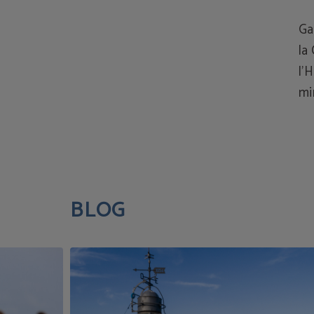
Ga
la
l'
mi
BLOG