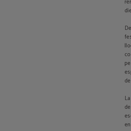
re
di
De
fe
ll
co
pe
es
de
La
de
es
en