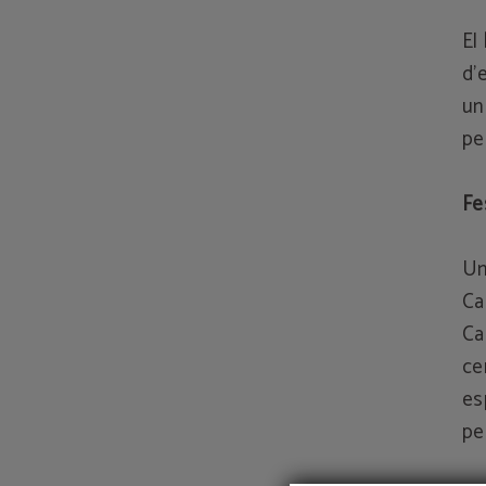
El
d'
un
per
Fe
Un
Cal
Ca
ce
es
pe