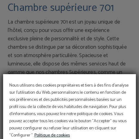
Chambre supérieure 701
La chambre supérieure 701 est un joyau unique de
l’hôtel, conçu pour vous offrir une expérience
exclusive pleine de personnalité et de style. Cette
chambre se distingue par sa décoration sophistiquée
et son atmosphère particulière. Spacieuse et
lumineuse, elle dispose des mêmes services haut de
gamme que nos chambres Supérieures, comme un
réfrigérateur avec eau gratuite, un coffre-fort, une
Nous utilisons des cookies propriétaires et tiers à des fins d'analyse
télévision connectée et une connexion Wi-Fi à haute
sur l'utilisation du Web, personnalisons le contenu en fonction de
vitesse. La douche moderne et les détails
vos préférences et des publicités personnalisées basées sur un
soigneusement choisis garantissent un séjour de luxe.
profil issu de la collecte de vos habitudes de navigation. Pour plus
Idéale pour ceux qui recherchent un coin avec du
d'informations, vous pouvez lire notre politique de cookies. Vous
pouvez accepter tous les cookies via le bouton "Accepter" ou vous
caractère, la chambre supérieure 701 est l’endroit idéal
pouvez configurer ou refuser leur utilisation en cliquant sur
pour se déconnecter et profiter de la mer à son
"Configurer ".
Politique de cookies