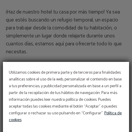
¡Haz de nuestro hotel tu casa por más tiempo! Ya sea
que estés buscando un refugio temporal,
un espacio
para trabajar desde la comodidad de tu habitación, o
simplemente un lugar donde
relajarte durante unos
cuantos días, estamos aquí para ofrecerte todo lo que
necesitas.
💼Reserva ahora tu
larga estancia y aprovecha nuestra
Utilizamos cookies de primera parte y de terceros para finalidades
tarifa exclusiva!
analíticas sobre el uso de la web, personalizar el contenido en base
a tus preferencias, y publicidad personalizada en base a un perfil a
¡
Te esperamos para que disfrutes de todo lo que
partir de la recopilación de tus hábitos de navegación. Para más
tenemos para ofrecerte!🌟
información puedes leer nuestra política de cookies. Puedes
aceptar todas las cookies mediante el botón “Aceptar” o puedes
configurar o rechazar su uso pulsando en “Configurar”.
Política de
cookies